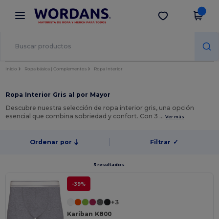
×
App de Wordans
Descargar app
¡Mejores precios en app!
Inicio
Ropa básica | Complementos
Ropa Interior
Ropa Interior Gris al por Mayor
Descubre nuestra selección de ropa interior gris, una opción
esencial que combina sobriedad y confort. Con 3 …
Ver más
Ordenar por
Filtrar
✓
3 resultados.
-39%
+3
Kariban K800