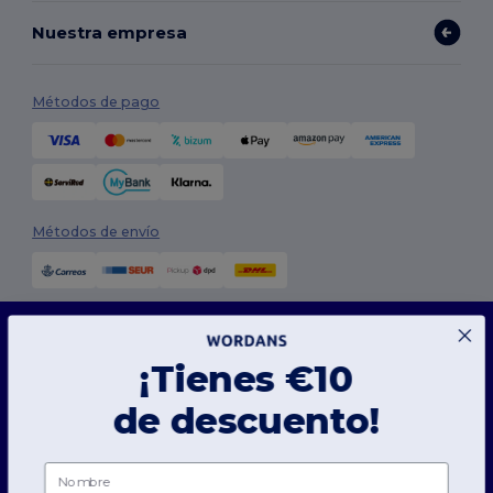
Nuestra empresa
Métodos de pago
Métodos de envío
Este sitio web utiliza cookies
Nuestro sitio web utiliza cookies propias y de terceros para mejorar la funcionalidad
general, recordar tus preferencias, analizar el rendimiento del sitio web y garantizar
¡Tienes €10
una experiencia de navegación fluida y personalizada, que incluye contenido adaptado,
interacciones optimizadas con nuestro sitio web y publicidad.
Síguenos
de descuento!
Puedes gestionar tus preferencias de cookies en cualquier momento. Las cookies
esenciales, que son necesarias para el funcionamiento del sitio web, no pueden ser
desactivadas ya que son imprescindibles para el correcto funcionamiento del sitio web.
Sin embargo, puedes elegir permitir o bloquear otros tipos de cookies, como las
Nombre
utilizadas para personalización, análisis y publicidad.
2026. Todos los derechos reservados