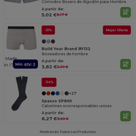
Cómodos Boxers de Algodón para Hombre
A partir de:
5,02 €
8,17 €
-31%
Mejor Oferta
Build Your Brand BY132
Boxeadores de hombre
Made
A partir de:
Min qty: 2
in
IT
3,82 €
5,50 €
-34%
+27
Spasso SP800
Calcetines ecorresponsables unisex
A partir de:
6,27 €
9,50 €
Mostrando Todos Los Productos.