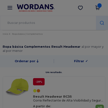
×
App de Wordans
Descargar app
¡Mejores precios en app!
Inicio
Ropa básica | Complementos
Ropa básica Complementos Result Headwear
al por mayor y
al por menor
Ordenar por
Filtrar
✓
Um resultado.
-28%
Result Headwear RC35
Gorra Reflectante de Alta Visibilidad y Seguridad
A partir de: