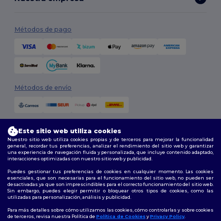
Métodos de pago
Métodos de envío
Este sitio web utiliza cookies
Nuestro sitio web utiliza cookies propias y de terceros para mejorar la funcionalidad
general, recordar tus preferencias, analizar el rendimiento del sitio web y garantizar
una experiencia de navegación fluida y personalizada, que incluye contenido adaptado,
interacciones optimizadas con nuestro sitio web y publicidad.
Síguenos
Puedes gestionar tus preferencias de cookies en cualquier momento. Las cookies
esenciales, que son necesarias para el funcionamiento del sitio web, no pueden ser
desactivadas ya que son imprescindibles para el correcto funcionamiento del sitio web.
Sin embargo, puedes elegir permitir o bloquear otros tipos de cookies, como las
utilizadas para personalización, análisis y publicidad.
2026. Todos los derechos reservados
Términos y Condiciones
|
Política de personalización
|
Política de
Para más detalles sobre cómo utilizamos las cookies, cómo controlarlas y sobre cookies
Privacidad
|
Política de Cookies
|
Mapa del sitio
de terceros, revisa nuestra Política de
Política de Cookies
y
Privacy Policy
.