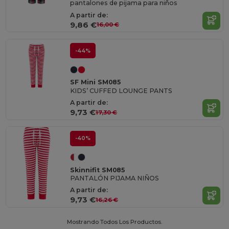
pantalones de pijama para niños
A partir de:
9,86 €
16,00 €
-44%
SF Mini SM085
KIDS’ CUFFED LOUNGE PANTS
A partir de:
9,73 €
17,30 €
-40%
Skinnifit SM085
PANTALÓN PIJAMA NIÑOS
A partir de:
9,73 €
16,26 €
Mostrando Todos Los Productos.