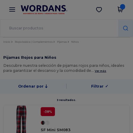
×
App de Wordans
Descargar app
¡Mejores precios en app!
Inicio
Ropa básica | Complementos
Pijamas
Niños
Pijamas Rojos para Niños
Descubre nuestra selección de pijamas rojos para niños, ideales
para garantizar el descanso y la comodidad de…
Ver más
Ordenar por
Filtrar
✓
3 resultados.
-38%
SF Mini SM083