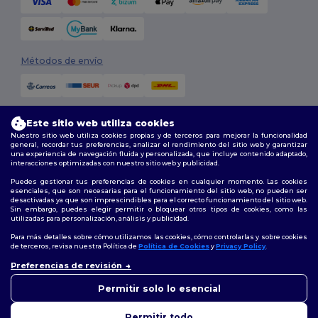
Métodos de envío
Este sitio web utiliza cookies
Nuestro sitio web utiliza cookies propias y de terceros para mejorar la funcionalidad
general, recordar tus preferencias, analizar el rendimiento del sitio web y garantizar
una experiencia de navegación fluida y personalizada, que incluye contenido adaptado,
interacciones optimizadas con nuestro sitio web y publicidad.
Síguenos
Puedes gestionar tus preferencias de cookies en cualquier momento. Las cookies
esenciales, que son necesarias para el funcionamiento del sitio web, no pueden ser
desactivadas ya que son imprescindibles para el correcto funcionamiento del sitio web.
Sin embargo, puedes elegir permitir o bloquear otros tipos de cookies, como las
utilizadas para personalización, análisis y publicidad.
2026. Todos los derechos reservados
Términos y Condiciones
|
Política de personalización
|
Política de
Para más detalles sobre cómo utilizamos las cookies, cómo controlarlas y sobre cookies
Privacidad
|
Política de Cookies
|
Mapa del sitio
de terceros, revisa nuestra Política de
Política de Cookies
y
Privacy Policy
.
👋
Hola
Preferencias de revisión
Si tienes dudas o preguntas,
Madrid
|
Barcelona
|
Valencia
|
Seville
|
Zaragoza
|
Málaga
|
Murcia
|
puedes escribirnos en
Permitir solo lo esencial
Palma
|
Bilbao
|
Alicante
cualquier momento. Nuestro
chatbot está aquí para
Permitir todo
ayudarte.