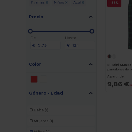
Pijamas
Niños
Azul
-38%
Precio
De
Hasta
€
€
Color
SF Mini SM083
pantalones de p
A partir de:
9,86 €
1
Género - Edad
Bebé
(1)
Mujeres
(1)
Niños
(4)