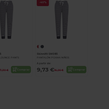
-40%
5
Skinnifit SM085
 LOUNGE PANTS
PANTALÓN PIJAMA NIÑOS
A partir de:
9,73 €
Comprar
Comprar
17,30 €
16,26 €