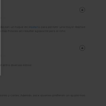
ado con un toque de
elastano
para permitir una mayor libertad
más frescas sin resultar agobiante para el niño.
 entre diversos estilos:
lores y cortes. Además, para quienes prefieren un ajuste más