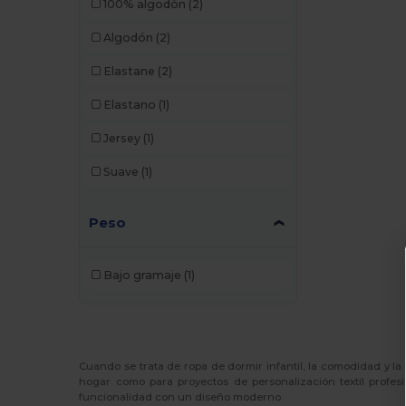
100% algodón
(2)
Algodón
(2)
Elastane
(2)
Elastano
(1)
Jersey
(1)
Suave
(1)
Peso
Bajo gramaje
(1)
Cuando se trata de ropa de dormir infantil, la comodidad y la
hogar como para proyectos de personalización textil profes
funcionalidad con un diseño moderno.