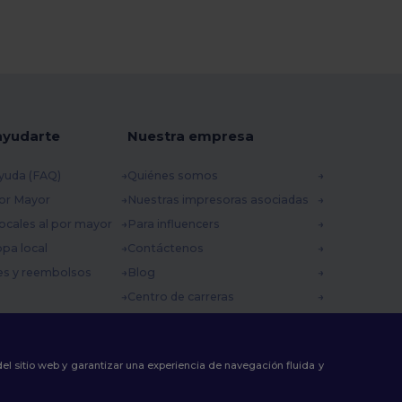
ayudarte
Nuestra empresa
yuda (FAQ)
Quiénes somos
por Mayor
Nuestras impresoras asociadas
ocales al por mayor
Para influencers
opa local
Contáctenos
es y reembolsos
Blog
Centro de carreras
 envío
omocionales
 del sitio web y garantizar una experiencia de navegación fluida y