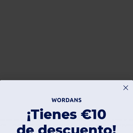
¡Tienes €10
 calidad del tejido son factores primordiales. Nuestra gama de
pijamas
en col
de descuento!
ional. Contamos con opciones versátiles que incluyen pantalones de pijam