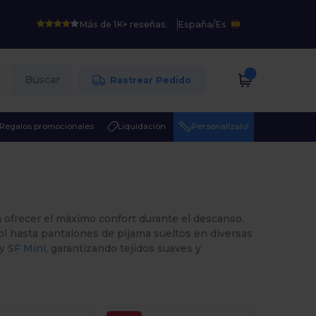
Más de 1K+ reseñas.
España
/
Es
Buscar
Rastrear Pedido
Regalos promocionales
Liquidación
¡Personalízalo!
a ofrecer el máximo confort durante el descanso.
l hasta pantalones de pijama sueltos en diversas
y
SF Mini
, garantizando tejidos suaves y