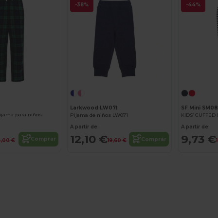
-38%
-44%
Larkwood LW071
SF Mini SM08
ijama para niños
Pijama de niños LW071
KIDS’ CUFFED
A partir de:
A partir de:
12,10 €
9,73 €
Comprar
Comprar
6,00 €
19,60 €