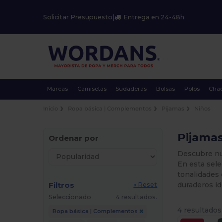
Solicitar Presupuesto
|
Entrega en 24-48h
Marcas
Camisetas
Sudaderas
Bolsas
Polos
Cha
Inicio
Ropa básica | Complementos
Pijamas
Niños
Pijamas
Ordenar por
Descubre nu
En esta sele
tonalidades
Filtros
duraderos id
« Reset
Seleccionado
4 resultados.
4 resultados
Ropa básica | Complementos