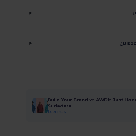
¿
¿Dispo
Build Your Brand vs AWDis Just Hoo
Sudadera
Leer más...