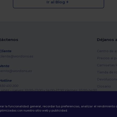
Ir al Blog
táctenos
Déjanos 
Cliente
Centro de a
cliente@wordans.es
Precios al 
Camisetas l
Venta
venta@wordans.es
Tienda de r
Devolucion
Hotline
930 410 200
Glosario
Lunes – jueves: 10:00–13:00 y 14:00–17:30 Viernes: 10:00–14:00
Métodos de
Rastreo de pedido
Códigos Pr
rar la funcionalidad general, recordar tus preferencias, analizar el rendimiento
ptimizadas con nuestro sitio web y publicidad.