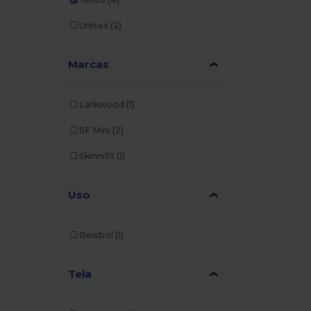
Unisex
(2)
Marcas
Larkwood
(1)
SF Mini
(2)
Skinnifit
(1)
Uso
Béisbol
(1)
Tela