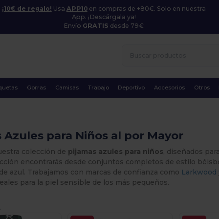
¡10€ de regalo!
Usa
APP10
en compras de +80€. Solo en nuestra
App. ¡Descárgala ya!
Envío
GRATIS
desde 79€
quetas
Gorras
Camisas
Trabajo
Deportivo
Accesorios
Otros
 Azules para Niños al por Mayor
estra colección de
pijamas azules para niños
, diseñados par
cción encontrarás desde conjuntos completos de estilo béisbo
 de azul. Trabajamos con marcas de confianza como
Larkwood
eales para la piel sensible de los más pequeños.
.