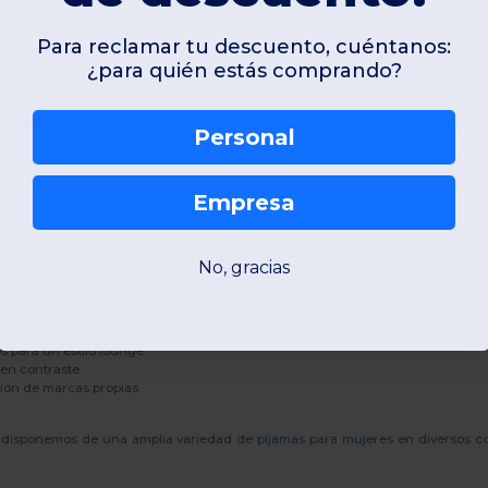
Para reclamar tu descuento, cuéntanos:
¿para quién estás comprando?
 modelos están confeccionados con
algodón
de alta calidad, a menudo mezcl
Personal
 en sarga de franela, un tejido ligero pero cálido, perfecto para las noches 
Empresa
No, gracias
t
y
SF Mini
, conocidas por su durabilidad y acabados profesionales. Puede elegir
 para un estilo lounge.
en contraste.
ción de marcas propias.
én disponemos de una amplia variedad de
pijamas para mujeres
en diversos co