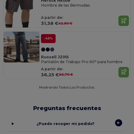
Herock HK006
Hombre de las Bermudas
A partir de:
31,38 €
42,80 €
-46%
Russell JZ015
Pantalón de Trabajo Pro 60° para hombre
A partir de:
36,25 €
66,70 €
Mostrando Todos Los Productos.
Preguntas frecuentes
¿Puedo recoger mi pedido?