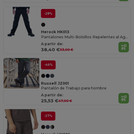
-28%
Herock HK013
Pantalones Multi-Bolsillos Repelentes al Agua
A partir de:
38,40 €
53,00 €
-46%
Russell JZ001
Pantalón de Trabajo para hombre
A partir de:
25,53 €
47,00 €
-27%