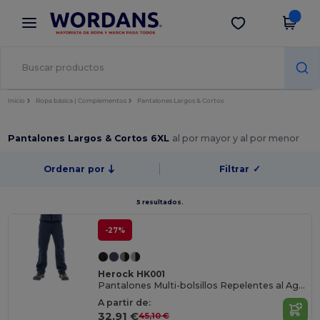
×
App de Wordans
Descargar app
¡Mejores precios en app!
Inicio
Ropa básica | Complementos
Pantalones Largos & Cortos
Pantalones Largos & Cortos 6XL
al por mayor y al por menor
Ordenar por
Filtrar
✓
5 resultados.
-27%
Herock HK001
Pantalones Multi-bolsillos Repelentes al Agua Thor
A partir de:
32,91 €
45,10 €