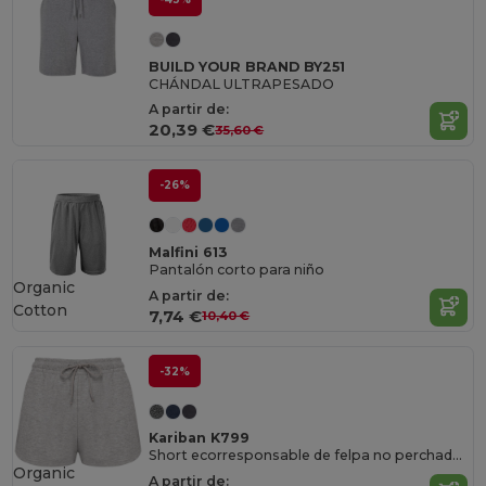
BUILD YOUR BRAND BY251
CHÁNDAL ULTRAPESADO
A partir de:
20,39 €
35,60 €
-26%
Malfini 613
Pantalón corto para niño
Organic
A partir de:
Cotton
7,74 €
10,40 €
-32%
Kariban K799
Short ecorresponsable de felpa no perchada mujer<br/>
Organic
A partir de: