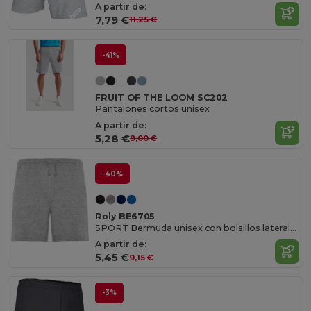
A partir de:
7,79 €
11,25 €
-41%
FRUIT OF THE LOOM SC202
Pantalones cortos unisex
A partir de:
5,28 €
9,00 €
-40%
Roly BE6705
SPORT Bermuda unisex con bolsillos laterales y cinturilla elástica con cordón ajustable
A partir de:
5,45 €
9,15 €
-3%