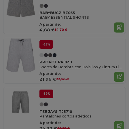
BABYBUGZ BZ065
BABY ESSENTIAL SHORTS
A partir de:
4,88 €
14,70 €
-35%
PROACT PA1028
Shorts de Hombre con Bolsillos y Cintura Elástica
A partir de:
21,96 €
33,56 €
-39%
TEE JAYS TJ5710
Pantalones cortos atléticos
A partir de:
24,32 €
40,10 €