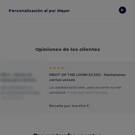
Personalización al por Mayor
Opiniones de los clientes
★ ★ ★ ★ ☆
036-0 - Shorts de
FRUIT OF THE LOOM SC202 - Pantalones
ómodos para Verano
cortos unisex
ados, se esponja un
La calidad está bien, pero el corte no me
zás normal para el tipo
convence
Traducido del Français
 del Français
Reseña por Aurélie F.