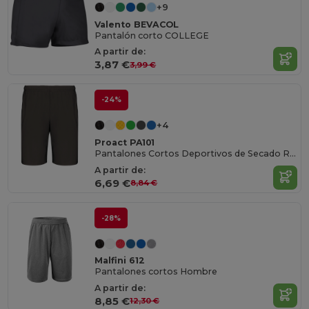
+9
Valento BEVACOL
Pantalón corto COLLEGE
A partir de:
3,87 €
3,99 €
-24%
+4
Proact PA101
Pantalones Cortos Deportivos de Secado Rápido
A partir de:
6,69 €
8,84 €
-28%
Malfini 612
Pantalones cortos Hombre
A partir de:
8,85 €
12,30 €