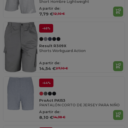
Short Hombre Lightweight
A partir de:
7,79 €
12,10 €
-46%
Result R309X
Shorts Workguard Action
A partir de:
14,54 €
27,10 €
-44%
ProAct PA153
PANTALÓN CORTO DE JERSEY PARA NIÑO
A partir de:
8,10 €
14,38 €