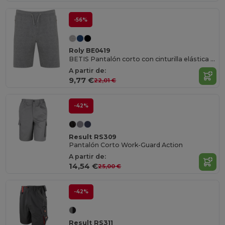
-56%
Roly BE0419
BETIS Pantalón corto con cinturilla elástica y cordón con ojales metálicos
A partir de:
9,77 €
22,01 €
-42%
Result RS309
Pantalón Corto Work-Guard Action
A partir de:
14,54 €
25,00 €
-42%
Result RS311