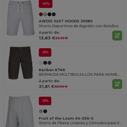
-37%
AWDIS JUST HOODS JH080
Shorts Deportivos de Algodón con Bolsillos
A partir de:
13,83 €
22,10 €
-31%
Kariban K766
BERMUDA MULTIBOLSILLOS PARA HOMBRE
A partir de:
31,81 €
45,94 €
-31%
Fruit of the Loom 64-036-0
Shorts de Fleece Livianos y Cómodos para Verano