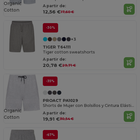
Organic
A partir de:
Cotton
12,56 €
17,60 €
-30%
+3
TIGER T64111
Tiger cotton sweatshorts
A partir de:
20,78 €
29,71 €
-35%
PROACT PA1029
Shorts de Mujer con Bolsillos y Cintura Elástica
Organic
A partir de:
Cotton
19,91 €
30,54 €
-67%