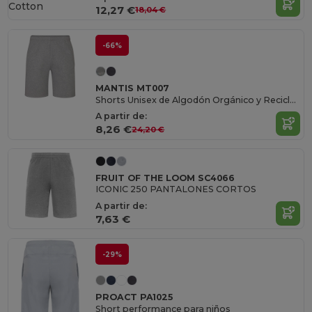
Cotton
12,27 €
18,04 €
-66%
MANTIS MT007
Shorts Unisex de Algodón Orgánico y Reciclado
A partir de:
8,26 €
24,20 €
FRUIT OF THE LOOM SC4066
ICONIC 250 PANTALONES CORTOS
A partir de:
7,63 €
-29%
PROACT PA1025
Short performance para niños