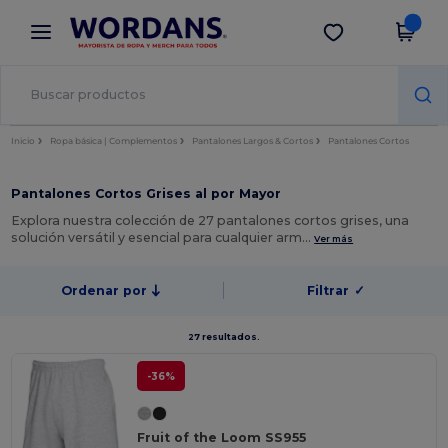
×
App de Wordans
Descargar app
¡Mejores precios en app!
Inicio
Ropa básica | Complementos
Pantalones Largos & Cortos
Pantalones Cortos
Pantalones Cortos Grises al por Mayor
Explora nuestra colección de 27 pantalones cortos grises, una
solución versátil y esencial para cualquier arm…
Ver más
Ordenar por
Filtrar
✓
27 resultados.
-36%
Fruit of the Loom SS955