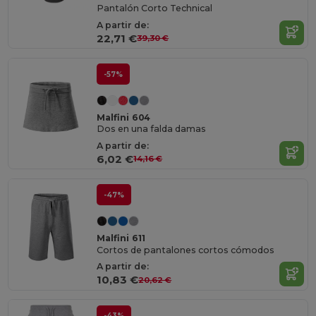
Pantalón Corto Technical
A partir de:
22,71 €
39,30 €
-57%
Malfini 604
Dos en una falda damas
A partir de:
6,02 €
14,16 €
-47%
Malfini 611
Cortos de pantalones cortos cómodos
A partir de:
10,83 €
20,62 €
-43%