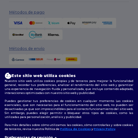
Métodos de pago
Métodos de envío
Este sitio web utiliza cookies
Nuestro sitio web utiliza cookies propias y de terceros para mejorar la funcionalidad
general, recordar tus preferencias, analizar el rendimiento del sitio web y garantizar
una experiencia de navegación fluida y personalizada, que incluye contenido adaptado,
interacciones optimizadas con nuestro sitio web y publicidad.
Síguenos
Puedes gestionar tus preferencias de cookies en cualquier momento. Las cookies
esenciales, que son necesarias para el funcionamiento del sitio web, no pueden ser
desactivadas ya que son imprescindibles para el correcto funcionamiento del sitio web.
Sin embargo, puedes elegir permitir o bloquear otros tipos de cookies, como las
utilizadas para personalización, análisis y publicidad.
2026. Todos los derechos reservados
Términos y Condiciones
|
Política de personalización
|
Política de
Para más detalles sobre cómo utilizamos las cookies, cómo controlarlas y sobre cookies
Privacidad
|
Política de Cookies
|
Mapa del sitio
de terceros, revisa nuestra Política de
Política de Cookies
y
Privacy Policy
.
👋
Hola
Preferencias de revisión