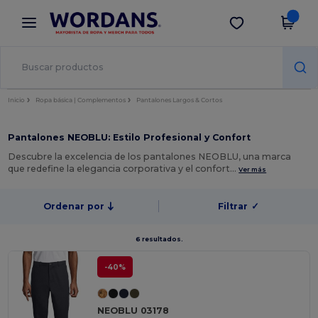
×
App de Wordans
Descargar app
¡Mejores precios en app!
Inicio
Ropa básica | Complementos
Pantalones Largos & Cortos
Pantalones NEOBLU: Estilo Profesional y Confort
Descubre la excelencia de los pantalones NEOBLU, una marca
que redefine la elegancia corporativa y el confort…
Ver más
Ordenar por
Filtrar
✓
6 resultados.
-40%
NEOBLU 03178