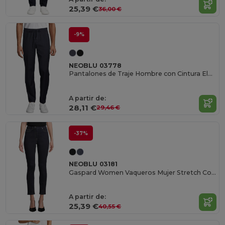
25,39 €
36,00 €
-9%
NEOBLU 03778
Pantalones de Traje Hombre con Cintura Elástica
A partir de:
28,11 €
29,46 €
-37%
NEOBLU 03181
Gaspard Women Vaqueros Mujer Stretch Corte Ajustado
A partir de:
25,39 €
40,55 €