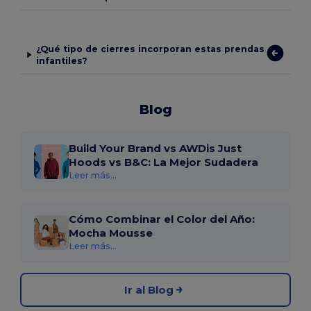
¿Qué tipo de cierres incorporan estas prendas
infantiles?
Blog
Build Your Brand vs AWDis Just
Hoods vs B&C: La Mejor Sudadera
Leer más...
Cómo Combinar el Color del Año:
Mocha Mousse
Leer más...
Ir al Blog