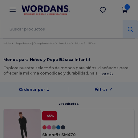
×
App de Wordans
Descargar app
¡Mejores precios en app!
Inicio
Ropa básica | Complementos
Vestidos
Mono
Niños
Monos para Niños y Ropa Básica Infantil
Explora nuestra selección de monos para niños, diseñados para
ofrecer la máxima comodidad y durabilidad. Ya s…
Ver más
Ordenar por
Filtrar
✓
2 resultados.
-45%
Skinnifit SM470