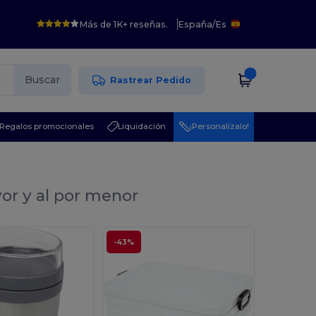
Más de 1K+ reseñas.
España
/
Es
Buscar
Rastrear Pedido
Regalos promocionales
Liquidación
¡Personalízalo!
or y al por menor
-43%