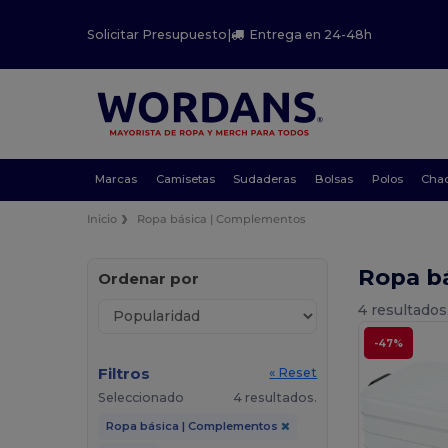
Solicitar Presupuesto
|
Entrega en 24-48h
Marcas
Camisetas
Sudaderas
Bolsas
Polos
Cha
Inicio
Ropa básica | Complementos
Ropa b
Ordenar por
4 resultados
-47%
Filtros
« Reset
Seleccionado
4 resultados.
Ropa básica | Complementos