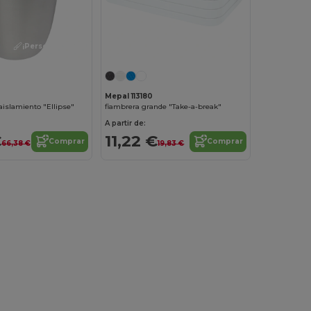
¡Personalízalo!
Mepal 113180
aislamiento "Ellipse"
fiambrera grande "Take-a-break"
A partir de:
€
11,22 €
Comprar
Comprar
66,38 €
19,83 €