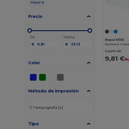
Mepal
Precio
De
Hasta
Mepal 113135
€
€
fiambrera media
A partir de:
9,81 €
18
Color
Método de impresión
Tampografía
(4)
Tipo