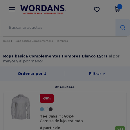
×
App de Wordans
Descargar app
¡Mejores precios en app!
Inicio
Ropa básica | Complementos
Hombres
Ropa básica Complementos Hombres Blanco Lycra
al por
mayor y al por menor
Ordenar por
Filtrar
✓
Um resultado.
-38%
Tee Jays TJ4024
Camisa de lujo estirado
A partir de: