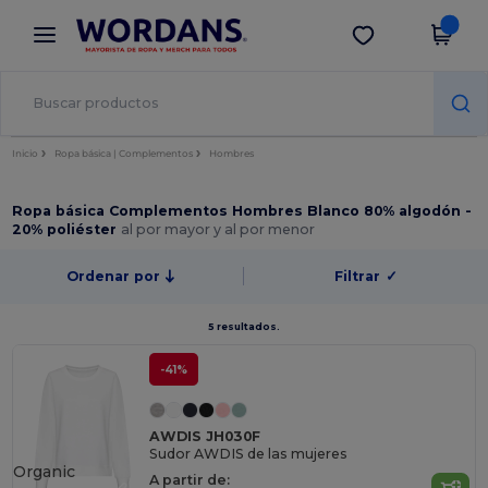
×
App de Wordans
Descargar app
¡Mejores precios en app!
Inicio
Ropa básica | Complementos
Hombres
Ropa básica Complementos Hombres Blanco 80% algodón -
20% poliéster
al por mayor y al por menor
Ordenar por
Filtrar
✓
5 resultados.
-41%
AWDIS JH030F
Sudor AWDIS de las mujeres
Organic
A partir de: