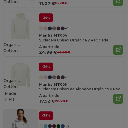
Cotton
11,07 €
18,70 €
-39%
+1
Mantis MT004
Sudadera Unisex Orgánica y Reciclada
Organic
A partir de:
Cotton
24,98 €
40,90 €
-39%
+1
Organic
Mantis MT005
Cotton
Sudadera Unisex de Algodón Orgánico y Reciclado
Made
A partir de:
in
FR
17,52 €
28,70 €
-39%
+2