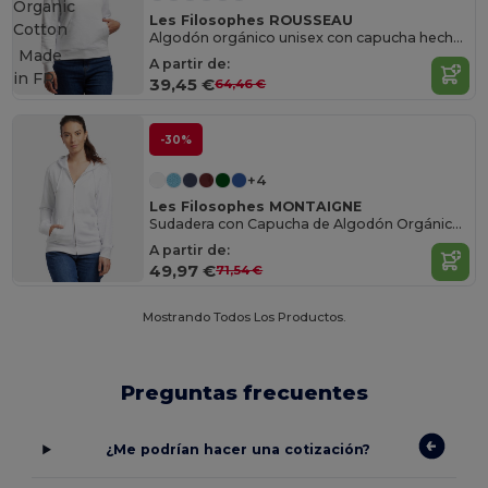
Organic
Les Filosophes ROUSSEAU
Cotton
Algodón orgánico unisex con capucha hecha en Francia
Made
A partir de:
in
FR
39,45 €
64,46 €
-30%
+4
Les Filosophes MONTAIGNE
Sudadera con Capucha de Algodón Orgánico y Cremallera
A partir de:
49,97 €
71,54 €
Mostrando Todos Los Productos.
Preguntas frecuentes
¿Me podrían hacer una cotización?