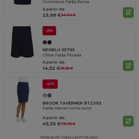
Constance Falda Recta
A partir de:
23,99 €
44,64 €
-21%
NEOBLU 03795
Chloe Falda Plisada
A partir de:
14,52 €
18,35 €
-42%
BROOK TAVERNER BT2393
Falda Harriet corte recto
A partir de:
45,35 €
78,78 €
Mostrando Todos Los Productos.