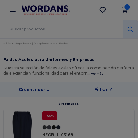
×
App de Wordans
Descargar app
¡Mejores precios en app!
Inicio
Ropa básica | Complementos
Faldas
Faldas Azules para Uniformes y Empresas
Nuestra selección de faldas azules ofrece la combinación perfecta
de elegancia y funcionalidad para el entorn…
Ver más
Ordenar por
Filtrar
✓
3 resultados.
-46%
NEOBLU 03168