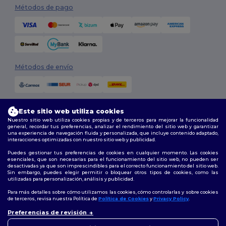
Métodos de pago
Métodos de envío
Este sitio web utiliza cookies
Nuestro sitio web utiliza cookies propias y de terceros para mejorar la funcionalidad
general, recordar tus preferencias, analizar el rendimiento del sitio web y garantizar
una experiencia de navegación fluida y personalizada, que incluye contenido adaptado,
interacciones optimizadas con nuestro sitio web y publicidad.
Síguenos
Puedes gestionar tus preferencias de cookies en cualquier momento. Las cookies
esenciales, que son necesarias para el funcionamiento del sitio web, no pueden ser
desactivadas ya que son imprescindibles para el correcto funcionamiento del sitio web.
Sin embargo, puedes elegir permitir o bloquear otros tipos de cookies, como las
utilizadas para personalización, análisis y publicidad.
2026. Todos los derechos reservados
Términos y Condiciones
|
Política de personalización
|
Política de
Para más detalles sobre cómo utilizamos las cookies, cómo controlarlas y sobre cookies
Privacidad
|
Política de Cookies
|
Mapa del sitio
de terceros, revisa nuestra Política de
Política de Cookies
y
Privacy Policy
.
👋
Hola
Preferencias de revisión
Si tienes dudas o preguntas,
Madrid
|
Barcelona
|
Valencia
|
Seville
|
Zaragoza
|
Málaga
|
Murcia
|
puedes escribirnos en