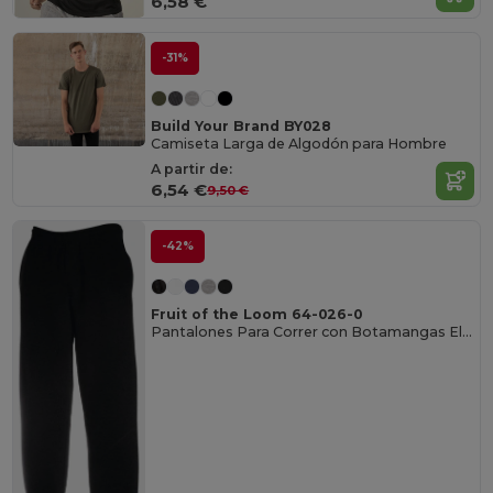
6,58 €
-31%
Build Your Brand BY028
Camiseta Larga de Algodón para Hombre
A partir de:
6,54 €
9,50 €
-42%
Fruit of the Loom 64-026-0
Pantalones Para Correr con Botamangas Elásticas