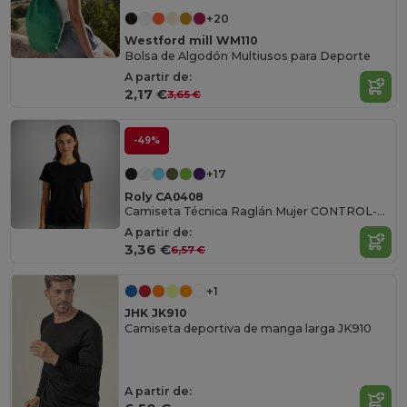
+20
Westford mill WM110
Bolsa de Algodón Multiusos para Deporte
A partir de:
2,17 €
3,65 €
-49%
+17
Roly CA0408
Camiseta Técnica Raglán Mujer CONTROL-DRY
A partir de:
3,36 €
6,57 €
+1
JHK JK910
Camiseta deportiva de manga larga JK910
A partir de: