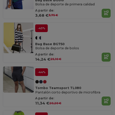
Bag Base BG010
Bolsa de deporte de primera calidad
A partir de:
3,68 €
3,75 €
-43%
Bag Base BG750
Bolsa de deporte de bolos
A partir de:
14,24 €
25,10 €
-44%
Tombo Teamsport TL080
Pantalón corto deportivo de microfibra
A partir de:
11,34 €
20,20 €