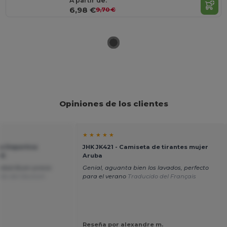
A partir de:
6,98 €
9,70 €
Opiniones de los clientes
★ ★ ★ ★ ★
la Deportiva
JHK JK421 - Camiseta de tirantes mujer
AN
Aruba
idad Buen precio
Genial, aguanta bien los lavados, perfecto
ido del Deutsch
para el verano
Traducido del Français
Reseña por alexandre m.