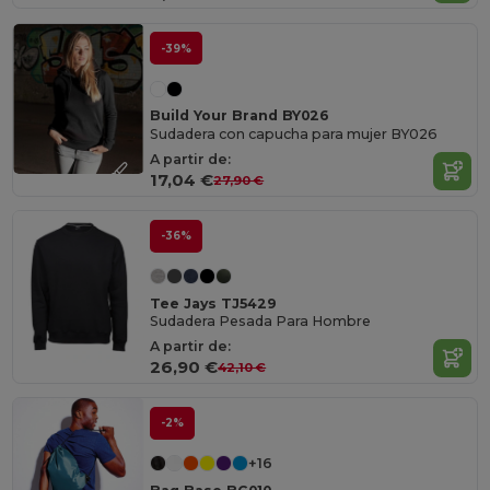
-39%
Build Your Brand BY026
Sudadera con capucha para mujer BY026
A partir de:
17,04 €
27,90 €
-36%
Tee Jays TJ5429
Sudadera Pesada Para Hombre
A partir de:
26,90 €
42,10 €
-2%
+16