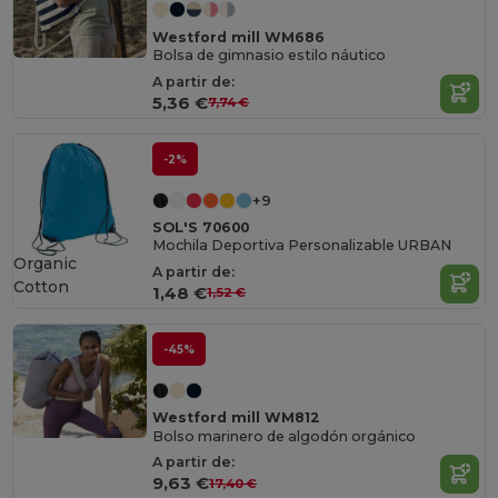
Westford mill WM686
Bolsa de gimnasio estilo náutico
A partir de:
5,36 €
7,74 €
-2%
+9
SOL'S 70600
Mochila Deportiva Personalizable URBAN
Organic
A partir de:
Cotton
1,48 €
1,52 €
-45%
Westford mill WM812
Bolso marinero de algodón orgánico
A partir de:
9,63 €
17,40 €