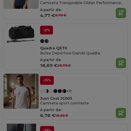
Camiseta Transpirable Gildan Performance® para mujer
A partir de:
4,77 €
6,79 €
-21%
Quadra QS70
Bolsa Deportiva Grande Quadra
A partir de:
18,69 €
23,79 €
-35%
+11
Just Cool JC003
Camiseta sport contraste
A partir de:
6,76 €
10,40 €
-38%