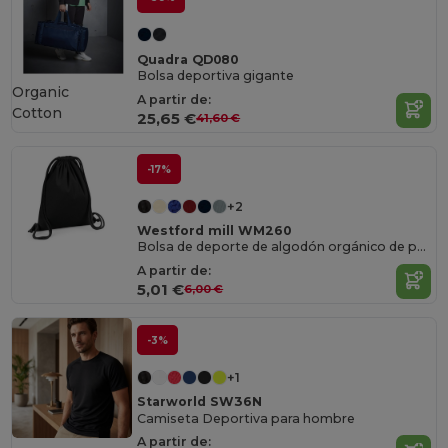
Quadra QD080
Bolsa deportiva gigante
Organic
A partir de:
Cotton
25,65 €
41,60 €
-17%
+2
Westford mill WM260
Bolsa de deporte de algodón orgánico de primera calidad
A partir de:
5,01 €
6,00 €
-3%
+1
Starworld SW36N
Camiseta Deportiva para hombre
A partir de: