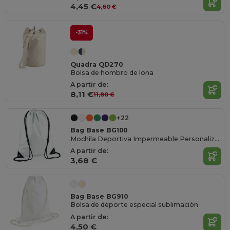
4,45 €
4,60 €
-31%
Quadra QD270
Bolsa de hombro de lona
A partir de:
8,11 €
11,80 €
+22
Bag Base BG100
Mochila Deportiva Impermeable Personalizable
A partir de:
3,68 €
Bag Base BG910
Bolsa de deporte especial sublimación
A partir de:
4,50 €