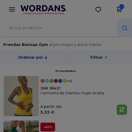
×
App de Wordans
Descargar app
¡Mejores precios en app!
Prendas Básicas Gym
al por mayor y al por menor
Ordenar por
Filtrar
✓
53 resultados.
+4
JHK JK421
Camiseta de tirantes mujer Aruba
A partir de:
5,35 €
-40%