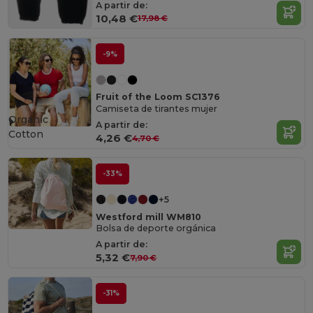
A partir de:
10,48 €
17,98 €
-9%
Fruit of the Loom SC1376
Camiseta de tirantes mujer
Organic
A partir de:
Cotton
4,26 €
4,70 €
-33%
+5
Westford mill WM810
Bolsa de deporte orgánica
A partir de:
5,32 €
7,90 €
-31%