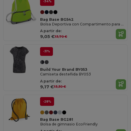
-34%
Bag Base BG542
Bolsa Deportiva con Compartimento para Zapatos
A partir de:
9,05 €
13,70 €
-31%
Build Your Brand BY053
Camiseta desteñida BY053
A partir de:
9,17 €
13,30 €
-28%
Bag Base BG281
Bolsa de gimnasio EcoFriendly