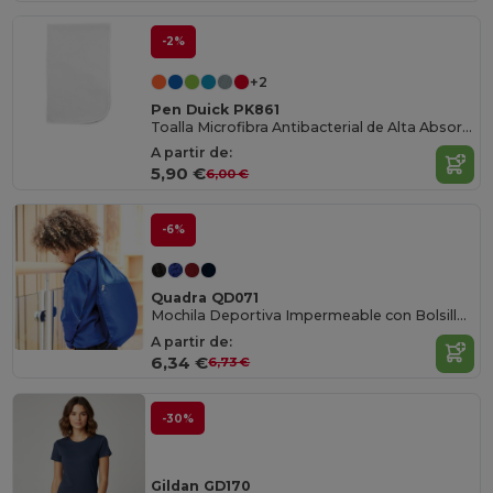
-2%
+2
Pen Duick PK861
Toalla Microfibra Antibacterial de Alta Absorción
A partir de:
5,90 €
6,00 €
-6%
Quadra QD071
Mochila Deportiva Impermeable con Bolsillo Frontal
A partir de:
6,34 €
6,73 €
-30%
Gildan GD170