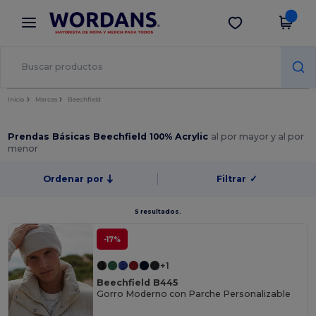
×
App de Wordans
Descargar app
¡Mejores precios en app!
Inicio
Marcas
Beechfield
Prendas Básicas Beechfield 100% Acrylic
al por mayor y al por
menor
Ordenar por
Filtrar
✓
5 resultados.
-17%
+1
Beechfield B445
Gorro Moderno con Parche Personalizable