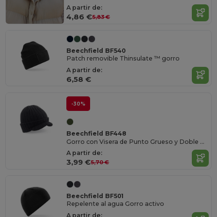
A partir de:
4,86 €
5,83 €
Beechfield BF540
Patch removible Thinsulate ™ gorro
A partir de:
6,58 €
-30%
Beechfield BF448
Gorro con Visera de Punto Grueso y Doble Capa
A partir de:
3,99 €
5,70 €
Beechfield BF501
Repelente al agua Gorro activo
A partir de: