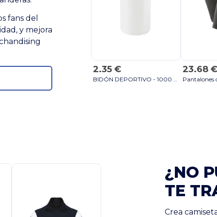
s fans del
idad, y mejora
rchandising
2.35 €
23.68 
BIDÓN DEPORTIVO - 1000 ML - Negro
¿NO P
TE TR
Crea camiseta