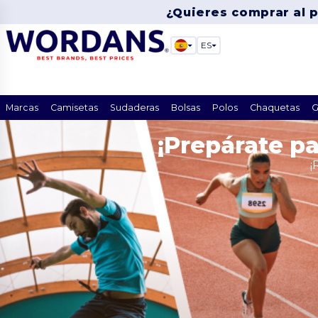
¿Quieres comprar al 
ES
Marcas
Camisetas
Sudaderas
Bolsas
Polos
Chaquetas
G
¡Prepárate p
¡