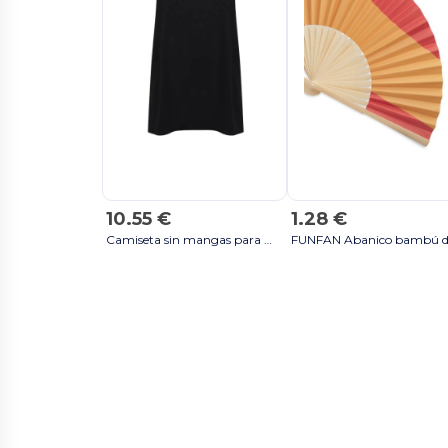
10.55 €
1.28 €
Camiseta sin mangas para mujer abierta por detrás TL507 - Negro