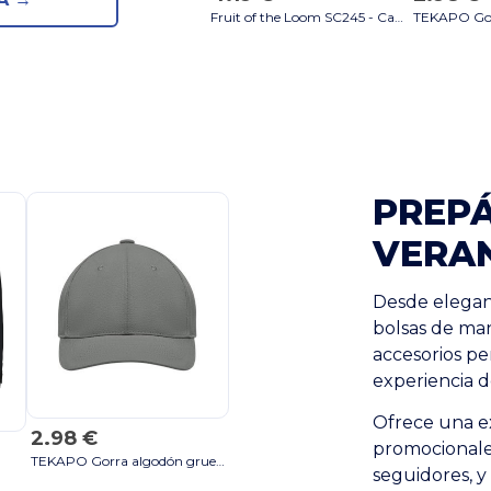
Fruit of the Loom SC245 - Camiseta Ringer Hombre 100% Algodón
PREPÁ
VERAN
Desde elegant
bolsas de ma
accesorios pe
experiencia de
Ofrece una e
2.98 €
promocionales
TEKAPO Gorra algodón grueso - GiftRetail MO9643 negro
seguidores, y