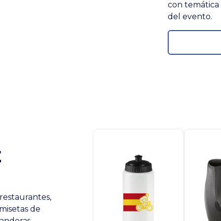
con temática 
del evento.
E
 restaurantes,
amisetas de
banderas.