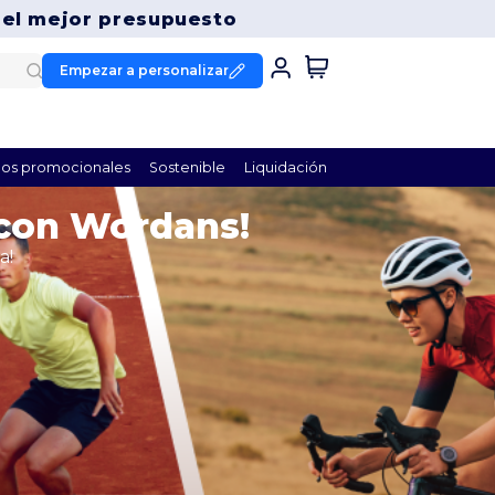
 el mejor presupuesto
Empezar a personalizar
os promocionales
Sostenible
Liquidación
 con Wordans!
a!