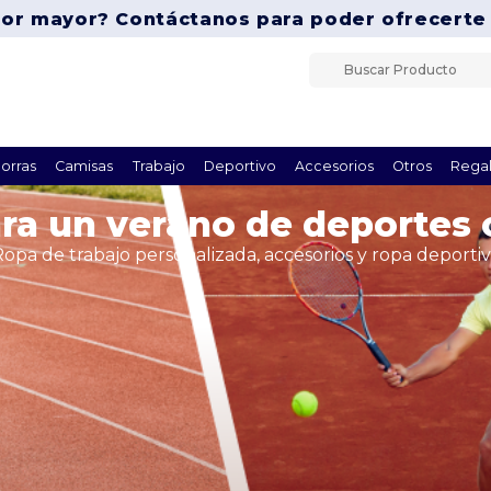
por mayor? Contáctanos para poder ofrecerte
orras
Camisas
Trabajo
Deportivo
Accesorios
Otros
Regal
ara un verano de deportes
Ropa de trabajo personalizada, accesorios y ropa deportiv