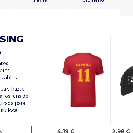
Tenis
Ciclismo
SING
A
ntos
etas,
izables .
ca y hazte
 los fans del
tizada para
tu local
4.19 €
2.98 €
A →