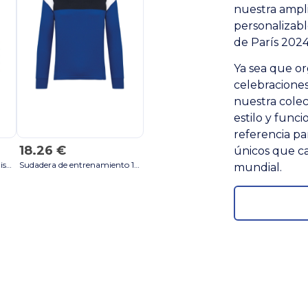
nuestra ampli
personalizabl
de París 2024
Ya sea que or
celebraciones
nuestra colec
estilo y funci
referencia pa
18.26 €
únicos que ca
FUNFAN Abanico bambú diseño bandera - Naranja
Sudadera de entrenamiento 1/4 de cremallera unisex - Dark Royal Blue / Navy
mundial.