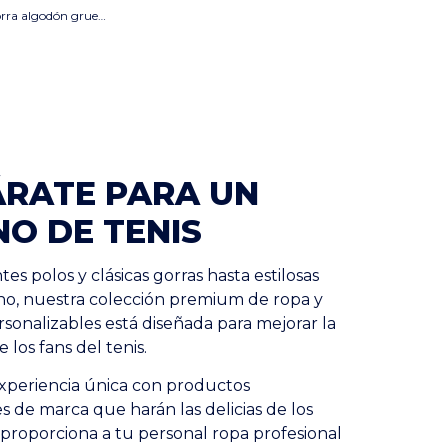
TEKAPO Gorra algodón grueso - GiftRetail MO9643 negro
RATE PARA UN
O DE TENIS
es polos y clásicas gorras hasta estilosas
no, nuestra colección premium de ropa y
rsonalizables está diseñada para mejorar la
 los fans del tenis.
xperiencia única con productos
 de marca que harán las delicias de los
 proporciona a tu personal ropa profesional