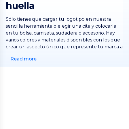
huella
Sólo tienes que cargar tu logotipo en nuestra
sencilla herramienta o elegir una cita y colocarla
en tu bolsa, camiseta, sudadera o accesorio. Hay
varios colores y materiales disponibles con los que
crear un aspecto único que represente tu marca a
la perfección.
Read more
Las camisetas personalizadas son una solución
rentable que requiere un esfuerzo mínimo.
Puedes diseñarlas y distribuirlas fácilmente entre
tus seguidores, fomentando el sentido de
comunidad y difundiendo tu mensaje por todas
partes.