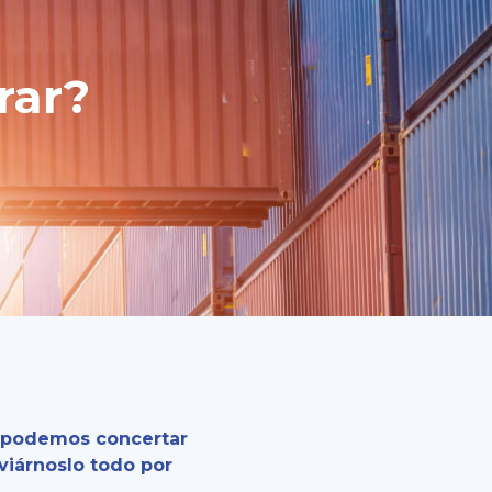
rar?
s, podemos concertar
nviárnoslo todo por