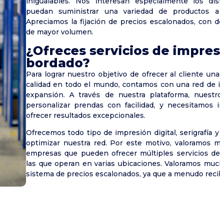
inigualables. Nos interesan especialmente los dis
puedan suministrar una variedad de productos a 
Apreciamos la fijación de precios escalonados, con 
de mayor volumen.
¿Ofreces servicios de impres
bordado?
Para lograr nuestro objetivo de ofrecer al cliente u
calidad en todo el mundo, contamos con una red de
expansión. A través de nuestra plataforma, nuestr
personalizar prendas con facilidad, y necesitamos
ofrecer resultados excepcionales.
Ofrecemos todo tipo de impresión digital, serigrafía y
optimizar nuestra red. Por este motivo, valoramos 
empresas que pueden ofrecer múltiples servicios de 
las que operan en varias ubicaciones. Valoramos mu
sistema de precios escalonados, ya que a menudo rec