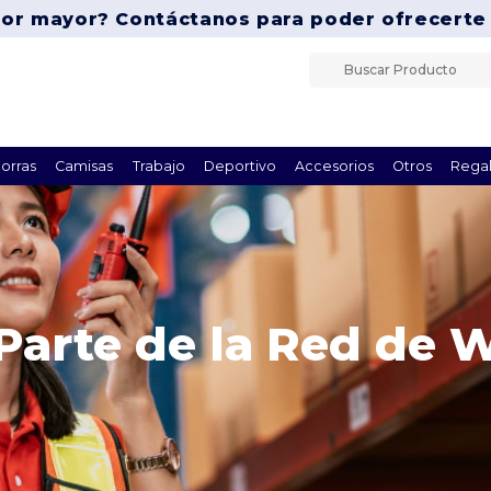
por mayor? Contáctanos para poder ofrecerte
orras
Camisas
Trabajo
Deportivo
Accesorios
Otros
Regal
Parte de la Red de 