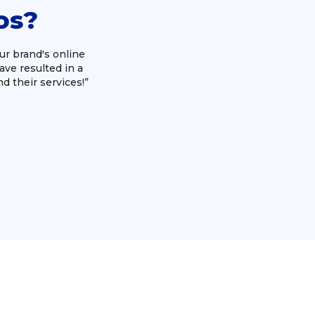
os?
ur brand's online
“We love our collaboration wit
ave resulted in a
presence. Their creativity, att
d their services!”
seamless process and a website 