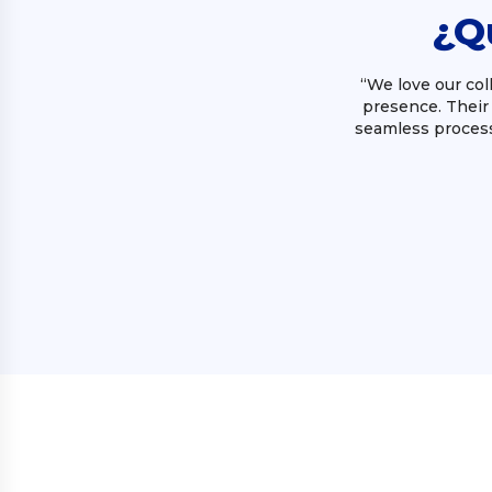
¿Q
“We love our col
presence. Their 
seamless process 